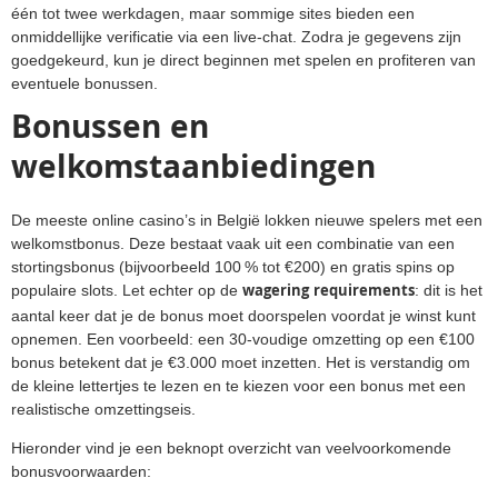
één tot twee werkdagen, maar sommige sites bieden een
onmiddellijke verificatie via een live‑chat. Zodra je gegevens zijn
goedgekeurd, kun je direct beginnen met spelen en profiteren van
eventuele bonussen.
Bonussen en
welkomstaanbiedingen
De meeste online casino’s in België lokken nieuwe spelers met een
welkomstbonus. Deze bestaat vaak uit een combinatie van een
stortingsbonus (bijvoorbeeld 100 % tot €200) en gratis spins op
wagering requirements
populaire slots. Let echter op de
: dit is het
aantal keer dat je de bonus moet doorspelen voordat je winst kunt
opnemen. Een voorbeeld: een 30‑voudige omzetting op een €100
bonus betekent dat je €3.000 moet inzetten. Het is verstandig om
de kleine lettertjes te lezen en te kiezen voor een bonus met een
realistische omzettingseis.
Hieronder vind je een beknopt overzicht van veelvoorkomende
bonusvoorwaarden: