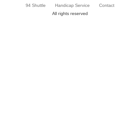
94 Shuttle
Handicap Service
Contact
All rights reserved