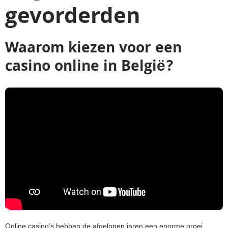
gevorderden
Waarom kiezen voor een
casino online in België?
Online casino’s hebben de afgelopen jaren een enorme groei