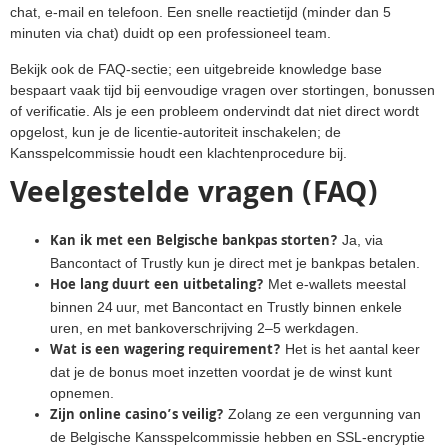
chat, e‑mail en telefoon. Een snelle reactietijd (minder dan 5
minuten via chat) duidt op een professioneel team.
Bekijk ook de FAQ‑sectie; een uitgebreide knowledge base
bespaart vaak tijd bij eenvoudige vragen over stortingen, bonussen
of verificatie. Als je een probleem ondervindt dat niet direct wordt
opgelost, kun je de licentie‑autoriteit inschakelen; de
Kansspelcommissie houdt een klachtenprocedure bij.
Veelgestelde vragen (FAQ)
Kan ik met een Belgische bankpas storten?
Ja, via
Bancontact of Trustly kun je direct met je bankpas betalen.
Hoe lang duurt een uitbetaling?
Met e‑wallets meestal
binnen 24 uur, met Bancontact en Trustly binnen enkele
uren, en met bankoverschrijving 2–5 werkdagen.
Wat is een wagering requirement?
Het is het aantal keer
dat je de bonus moet inzetten voordat je de winst kunt
opnemen.
Zijn online casino’s veilig?
Zolang ze een vergunning van
de Belgische Kansspelcommissie hebben en SSL‑encryptie