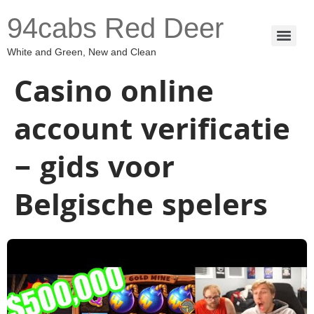
94cabs Red Deer
White and Green, New and Clean
Casino online
account verificatie
– gids voor
Belgische spelers