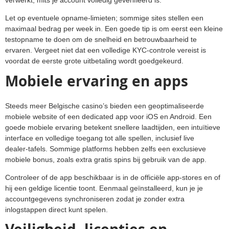
Let op eventuele opname‑limieten; sommige sites stellen een
maximaal bedrag per week in. Een goede tip is om eerst een kleine
testopname te doen om de snelheid en betrouwbaarheid te
ervaren. Vergeet niet dat een volledige KYC‑controle vereist is
voordat de eerste grote uitbetaling wordt goedgekeurd.
Mobiele ervaring en apps
Steeds meer Belgische casino’s bieden een geoptimaliseerde
mobiele website of een dedicated app voor iOS en Android. Een
goede mobiele ervaring betekent snellere laadtijden, een intuïtieve
interface en volledige toegang tot alle spellen, inclusief live
dealer‑tafels. Sommige platforms hebben zelfs een exclusieve
mobiele bonus, zoals extra gratis spins bij gebruik van de app.
Controleer of de app beschikbaar is in de officiële app‑stores en of
hij een geldige licentie toont. Eenmaal geïnstalleerd, kun je je
accountgegevens synchroniseren zodat je zonder extra
inlogstappen direct kunt spelen.