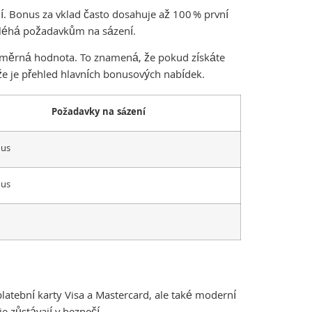
í. Bonus za vklad často dosahuje až 100 % první
odléhá požadavkům na sázení.
ůměrná hodnota. To znamená, že pokud získáte
že je přehled hlavních bonusových nabídek.
Požadavky na sázení
nus
nus
latební karty Visa a Mastercard, ale také moderní