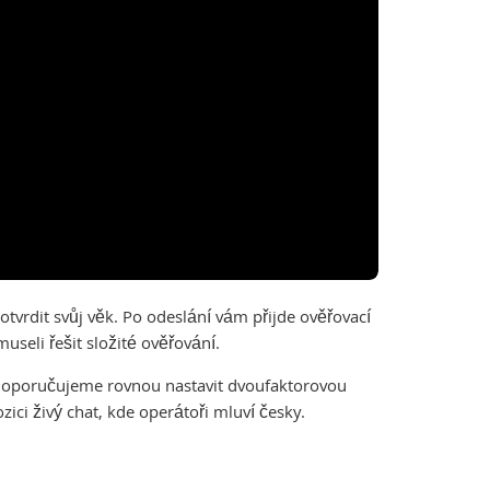
otvrdit svůj věk. Po odeslání vám přijde ověřovací
useli řešit složité ověřování.
 Doporučujeme rovnou nastavit dvoufaktorovou
zici živý chat, kde operátoři mluví česky.