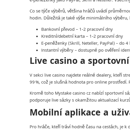
e‑peněženky jako PayPal, Skrill a Neteller. Všechn
Co se týče výběrů, většina hráčů uvádí průměrnou
hodin. Důležitá je také výše minimálního výběru, 
Bankovní převod – 1‑2 pracovní dny
Kreditní/debetní karta – 1‑2 pracovní dny
E‑peněženky (Skrill, Neteller, PayPal) – do 4
Instantní výběry – dostupné po ověření ident
Live casino a sportovní
V sekci live casino najdete reálné dealery, kteří 
99 %, což je slušná hodnota pro online prostředí. 
Kromě toho Mystake casino cz nabízí sportovní sáz
podporuje live sázky s okamžitou aktualizací kurzů
Mobilní aplikace a uži
Pro hráče, kteří tráví hodně času na cestách, je k