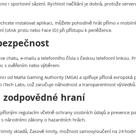
asino i sportovní sázení. Rychlost načítání je dobrá, protože serve
chcete instalovat aplikaci, můžete pohodlně hrát přímo v mobilní
í (otisk prstu nebo Face ID) při přístupu k peněžence.
bezpečnost
ve chatu, e‑mailu a telefonního čísla s českou telefonní linkou.
moc s ověřením nebo výběrem.
enci od Malta Gaming Authority (MGA) a splňuje přísná evropská pr
o iTech Labs, což zaručuje náhodnost a transparentnost výsledků
a zodpovědné hraní
přísným regulacím včetně ochrany osobních údajů a prevence po
 s národními zákony o hazardních hrách.
limity vkladů, časové limity, možnost samovyloučení na 24 hodin