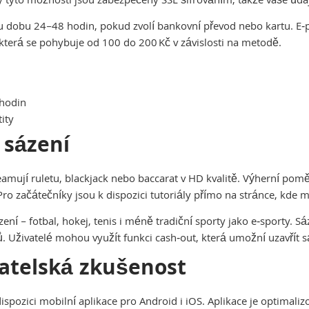
y tyto možnosti jsou zabezpečeny SSL šifrováním, takže vaše údaj
 dobu 24–48 hodin, pokud zvolí bankovní převod nebo kartu. E‑p
která se pohybuje od 100 do 200 Kč v závislosti na metodě.
 hodin
ity
 sázení
streamují ruletu, blackjack nebo baccarat v HD kvalitě. Výherní po
Pro začátečníky jsou k dispozici tutoriály přímo na stránce, kde m
ení – fotbal, hokej, tenis i méně tradiční sporty jako e‑sporty.
. Uživatelé mohou využít funkci cash‑out, která umožní uzavřít sáz
vatelská zkušenost
 dispozici mobilní aplikace pro Android i iOS. Aplikace je optima