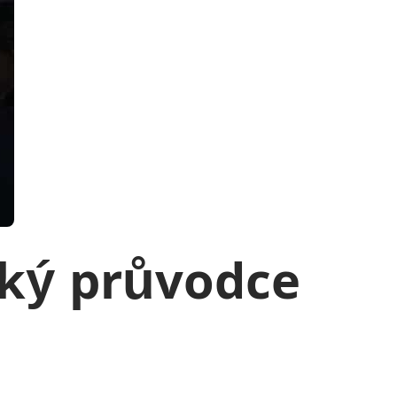
cký průvodce