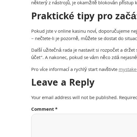
některý z nástrojů, je okamžitě blokován přístu
Praktické tipy pro zač
Pokud jste v online kasinu noví, doporučujeme nej
– nečtete-li je pozorně, můžete se dostat do situac
Další užitečná rada je nastavit si rozpočet a drže
účet“. A nakonec, pokud se vám něco zdá nejasné
Pro více informací a rychlý start navštivte
mystake-
Leave a Reply
Your email address will not be published.
Required
Comment
*