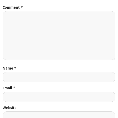
Comment
*
Name
*
Email
*
Website