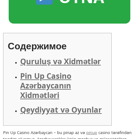
Содержимое
Quruluş və Xidmətlər
Pin Up Casino
Azərbaycanın
Xidmətləri
Qeydiyyat və Oyunlar
Pin Up Casino Azərbaycan – bu pinap az və
pinup
casino tərəfindən