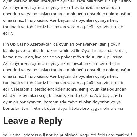
oyun kataloqundan istədiyiniz oyunları seçə bilərsiniz. Pin Up Casino
Azərbaycan-da oyunları oynayarken, hesabınızda mövcud olan
dəyərləri və ya bonusları təmin etmək üçün dəyərli tələblərə uyğun
olmalısınız. Pinup casino Azərbaycan-da oyunları oynayarkən,
təminatlı və təhlükəsiz bir məkan yaratmaq üçün səhvbət tələb
edilir.
Pin Up Casino Azərbaycan-da oyunları oynayarkən, geniş oyun
kataloqu və təminatlı məkan təmin edilir. Oyunlar arasında slotlar,
karaqız oyunları, live casino və poker mövcuddur. Pin Up Casino
Azərbaycan-da oyunları oynayarkən, hesabınızda mövcud olan
dəyərləri və ya bonusları təmin etmək üçün dəyərli tələblərə uyğun
olmalısınız. Pinup casino Azərbaycan-da oyunları oynayarkən,
təminatlı və təhlükəsiz bir məkan yaratmaq üçün səhvbət tələb
edilir. Hesabınızı təsdiqləndikdən sonra, geniş oyun kataloqundan
istədiyiniz oyunları seçə bilərsiniz. Pin Up Casino Azərbaycan-da
oyunları oynayarkən, hesabınızda mövcud olan dəyərləri və ya
bonusları təmin etmək üçün dəyərli tələblərə uyğun olmalısınız.
Leave a Reply
Your email address will not be published.
Required fields are marked
*