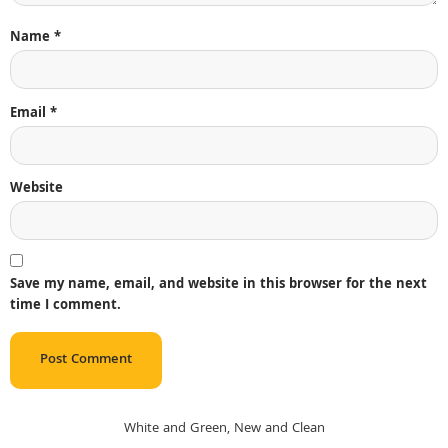
Name
*
Email
*
Website
Save my name, email, and website in this browser for the next
time I comment.
White and Green, New and Clean