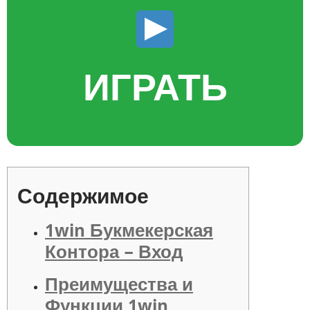
ИГРАТЬ
Содержимое
1win Букмекерская
Контора – Вход
Преимущества и
Функции 1win