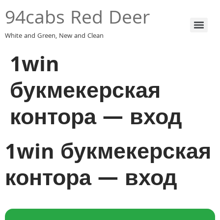
94cabs Red Deer
White and Green, New and Clean
1win
букмекерская
контора — вход
1win букмекерская
контора — вход