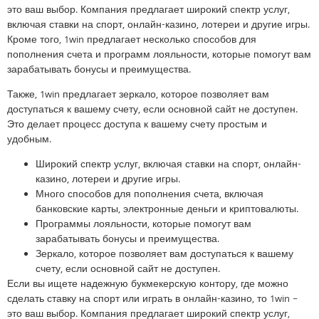
это ваш выбор. Компания предлагает широкий спектр услуг,
включая ставки на спорт, онлайн-казино, лотереи и другие игры.
Кроме того, 1win предлагает несколько способов для
пополнения счета и программ лояльности, которые помогут вам
зарабатывать бонусы и преимущества.
Также, 1win предлагает зеркало, которое позволяет вам
доступаться к вашему счету, если основной сайт не доступен.
Это делает процесс доступа к вашему счету простым и
удобным.
Широкий спектр услуг, включая ставки на спорт, онлайн-
казино, лотереи и другие игры.
Много способов для пополнения счета, включая
банковские карты, электронные деньги и криптовалюты.
Программы лояльности, которые помогут вам
зарабатывать бонусы и преимущества.
Зеркало, которое позволяет вам доступаться к вашему
счету, если основной сайт не доступен.
Если вы ищете надежную букмекерскую контору, где можно
сделать ставку на спорт или играть в онлайн-казино, то 1win –
это ваш выбор. Компания предлагает широкий спектр услуг,