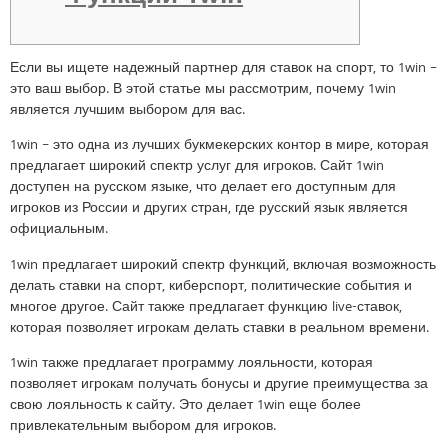
Если вы ищете надежный партнер для ставок на спорт, то 1win –
это ваш выбор. В этой статье мы рассмотрим, почему 1win
является лучшим выбором для вас.
1win – это одна из лучших букмекерских контор в мире, которая
предлагает широкий спектр услуг для игроков. Сайт 1win
доступен на русском языке, что делает его доступным для
игроков из России и других стран, где русский язык является
официальным.
1win предлагает широкий спектр функций, включая возможность
делать ставки на спорт, киберспорт, политические события и
многое другое. Сайт также предлагает функцию live-ставок,
которая позволяет игрокам делать ставки в реальном времени.
1win также предлагает программу лояльности, которая
позволяет игрокам получать бонусы и другие преимущества за
свою лояльность к сайту. Это делает 1win еще более
привлекательным выбором для игроков.