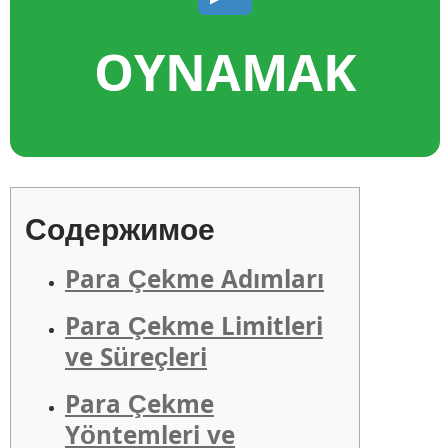
OYNAMAK
Содержимое
Para Çekme Adımları
Para Çekme Limitleri
ve Süreçleri
Para Çekme
Yöntemleri ve