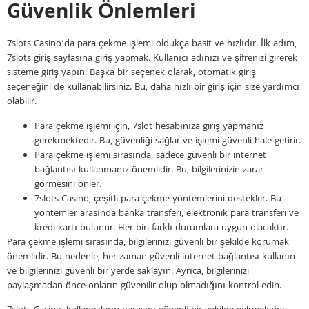
Güvenlik Önlemleri
7slots Casino’da para çekme işlemi oldukça basit ve hızlıdır. İlk adım,
7slots giriş sayfasına giriş yapmak. Kullanıcı adınızı ve şifrenizi girerek
sisteme giriş yapın. Başka bir seçenek olarak, otomatik giriş
seçeneğini de kullanabilirsiniz. Bu, daha hızlı bir giriş için size yardımcı
olabilir.
Para çekme işlemi için, 7slot hesabınıza giriş yapmanız
gerekmektedir. Bu, güvenliği sağlar ve işlemi güvenli hale getirir.
Para çekme işlemi sırasında, sadece güvenli bir internet
bağlantısı kullanmanız önemlidir. Bu, bilgilerinizin zarar
görmesini önler.
7slots Casino, çeşitli para çekme yöntemlerini destekler. Bu
yöntemler arasında banka transferi, elektronik para transferi ve
kredi kartı bulunur. Her biri farklı durumlara uygun olacaktır.
Para çekme işlemi sırasında, bilgilerinizi güvenli bir şekilde korumak
önemlidir. Bu nedenle, her zaman güvenli internet bağlantısı kullanın
ve bilgilerinizi güvenli bir yerde saklayın. Ayrıca, bilgilerinizi
paylaşmadan önce onların güvenilir olup olmadığını kontrol edin.