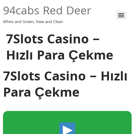
94cabs Red Deer
White and Green, New and Clean
7Slots Casino –
Hızlı Para Çekme
7Slots Casino – Hızlı
Para Çekme