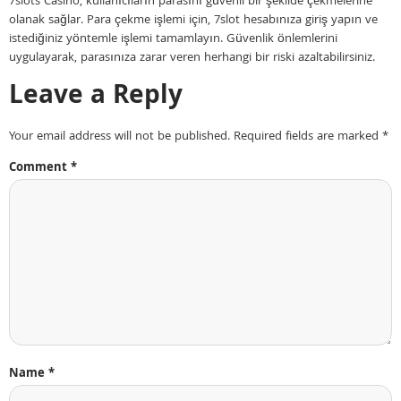
7slots Casino, kullanıcıların parasını güvenli bir şekilde çekmelerine
olanak sağlar. Para çekme işlemi için, 7slot hesabınıza giriş yapın ve
istediğiniz yöntemle işlemi tamamlayın. Güvenlik önlemlerini
uygulayarak, parasınıza zarar veren herhangi bir riski azaltabilirsiniz.
Leave a Reply
Your email address will not be published.
Required fields are marked
*
Comment
*
Name
*