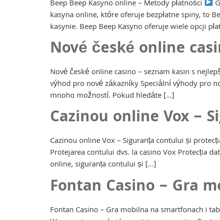
Beep Beep Kasyno online – Metody płatności
G
kasyna online, które oferuje bezpłatne spiny, to
kasynie. Beep Beep Kasyno oferuje wiele opcji pła
Nové české online cas
Nové české online casino – seznam kasin s nejl
výhod pro nové zákazníky Speciální výhody pro no
mnoho možností. Pokud hledáte […]
Cazinou online Vox – Si
Cazinou online Vox – Siguranța contului și protecț
Protejarea contului dvs. la casino Vox Protecția da
online, siguranța contului și […]
Fontan Casino – Gra m
Fontan Casino – Gra mobilna na smartfonach i ta