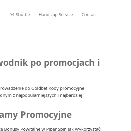
t
94 Shuttle
Handicap Service
Contact
wodnik po promocjach i
wadzenie do Goldbet Kody promocyjne i
nym z najpopularniejszych i najbardziej
gramy Promocyjne
Bonusy Powitalne w Piper Spin Jak Wykorzystać