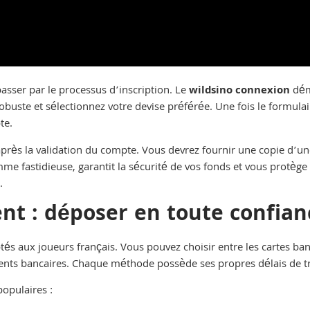
passer par le processus d’inscription. Le
wildsino connexion
dém
obuste et sélectionnez votre devise préférée. Une fois le formula
te.
après la validation du compte. Vous devrez fournir une copie d’une
me fastidieuse, garantit la sécurité de vos fonds et vous protège 
.
nt : déposer en toute confian
és aux joueurs français. Vous pouvez choisir entre les cartes banc
ements bancaires. Chaque méthode possède ses propres délais de tr
populaires :