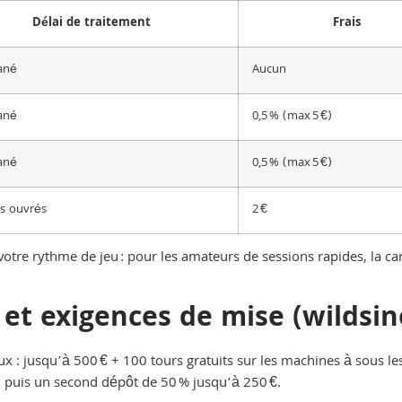
Délai de traitement
Frais
ané
Aucun
ané
0,5 % (max 5 €)
ané
0,5 % (max 5 €)
rs ouvrés
2 €
tre rythme de jeu : pour les amateurs de sessions rapides, la car
et exigences de mise (wildsi
: jusqu’à 500 € + 100 tours gratuits sur les machines à sous les
, puis un second dépôt de 50 % jusqu’à 250 €.