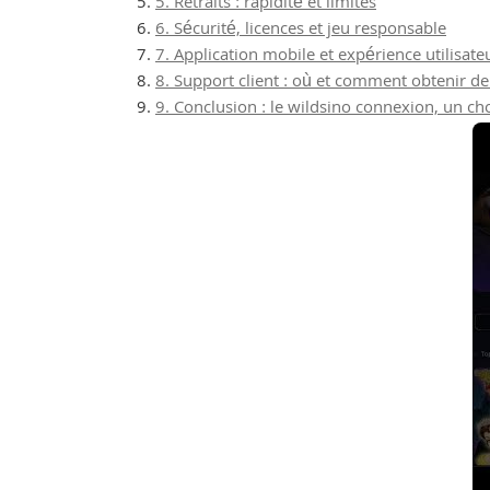
5. Retraits : rapidité et limites
6. Sécurité, licences et jeu responsable
7. Application mobile et expérience utilisate
8. Support client : où et comment obtenir de
9. Conclusion : le wildsino connexion, un cho