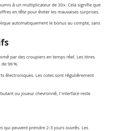
soumis à un multiplicateur de 30x. Cela signifie que
iffres en tête pour éviter les mauvaises surprises.
pplique automatiquement le bonus au compte, sans
ifs
imé par des croupiers en temps réel. Les titres
 de 96 %.
orts électroniques. Les cotes sont régulièrement
butant ou joueur chevronné, l’interface reste
s qui peuvent prendre 2‑3 jours ouvrés. Les