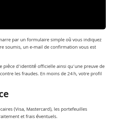
arre par un formulaire simple où vous indiquez
ire soumis, un e‑mail de confirmation vous est
 pièce d’identité officielle ainsi qu’une preuve de
contre les fraudes. En moins de 24 h, votre profil
ce
aires (Visa, Mastercard), les portefeuilles
aitement et frais éventuels.