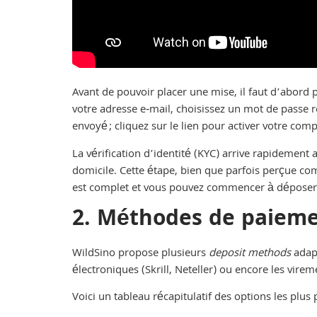
Avant de pouvoir placer une mise, il faut d’abord 
votre adresse e‑mail, choisissez un mot de passe r
envoyé ; cliquez sur le lien pour activer votre comp
La vérification d’identité (KYC) arrive rapidement 
domicile. Cette étape, bien que parfois perçue com
est complet et vous pouvez commencer à déposer
2. Méthodes de paieme
WildSino propose plusieurs
deposit methods
adapt
électroniques (Skrill, Neteller) ou encore les vir
Voici un tableau récapitulatif des options les plus 