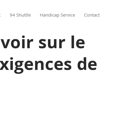
t
94 Shuttle
Handicap Service
Contact
voir sur le
xigences de