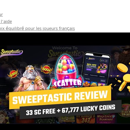
ur
 l’aide
ix équilibré pour les joueurs français