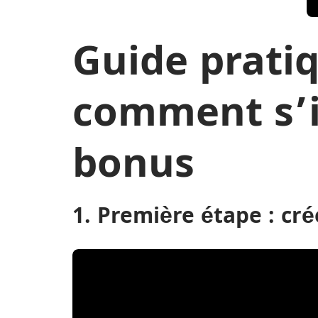
Guide pratiq
comment s’in
bonus
1. Première étape : cr