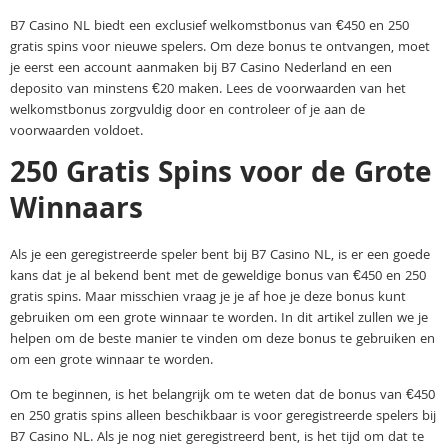
B7 Casino NL biedt een exclusief welkomstbonus van €450 en 250
gratis spins voor nieuwe spelers. Om deze bonus te ontvangen, moet
je eerst een account aanmaken bij B7 Casino Nederland en een
deposito van minstens €20 maken. Lees de voorwaarden van het
welkomstbonus zorgvuldig door en controleer of je aan de
voorwaarden voldoet.
250 Gratis Spins voor de Grote
Winnaars
Als je een geregistreerde speler bent bij B7 Casino NL, is er een goede
kans dat je al bekend bent met de geweldige bonus van €450 en 250
gratis spins. Maar misschien vraag je je af hoe je deze bonus kunt
gebruiken om een grote winnaar te worden. In dit artikel zullen we je
helpen om de beste manier te vinden om deze bonus te gebruiken en
om een grote winnaar te worden.
Om te beginnen, is het belangrijk om te weten dat de bonus van €450
en 250 gratis spins alleen beschikbaar is voor geregistreerde spelers bij
B7 Casino NL. Als je nog niet geregistreerd bent, is het tijd om dat te