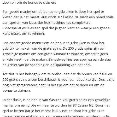
doen en om de bonus te claimen.
Een goede manier om de bonus te gebruiken is door het spel te
kiezen dat je het meest leuk vindt. B7 Casino NL biedt een breed scala
aan spellen, van klassieke fruitmachines tot complexere
videospelletjes. Kies een spel dat je goed kent en waar je een goede
kans maakt om te winnen.
Een andere goede manier om de bonus te gebruiken is door het
gebruik te maken van de gratis spins. De 250 gratis spins zijn een
geweldige manier om een grote winnaar te worden, omdat je geen
enkele inzet hoeft te maken. Simpelweg kies een spel, ga aan de slag
en geniet van de spanning en de spanning van het spel.
Tot slot is het belangrijk om te onthouden dat de bonus van €450 en
250 gratis spins alleen beschikbaar is voor een beperkte tijd. Dus, als je
nog niet geregistreerd bent, is het tijd om dat te doen en om de
bonus te claimen.
In conclusie, is de bonus van €450 en 250 gratis spins een geweldige
manier om een grote winnaar te worden bij B7 Casino NL. Door het
spel te kiezen dat je het meest leuk vindt en door het gebruik te
maken van de gratis spins, kan je een grote winnaar worden zonder