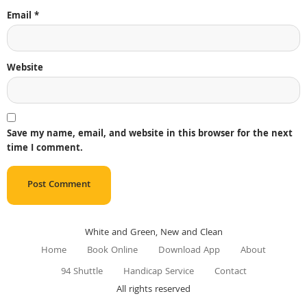
Email
*
Website
Save my name, email, and website in this browser for the next
time I comment.
White and Green, New and Clean
Home
Book Online
Download App
About
94 Shuttle
Handicap Service
Contact
All rights reserved