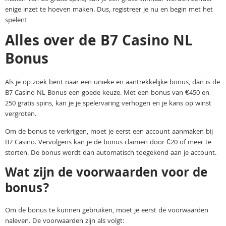
enige inzet te hoeven maken. Dus, registreer je nu en begin met het
spelen!
Alles over de B7 Casino NL
Bonus
Als je op zoek bent naar een unieke en aantrekkelijke bonus, dan is de
B7 Casino NL Bonus een goede keuze. Met een bonus van €450 en
250 gratis spins, kan je je spelervaring verhogen en je kans op winst
vergroten.
Om de bonus te verkrijgen, moet je eerst een account aanmaken bij
B7 Casino. Vervolgens kan je de bonus claimen door €20 of meer te
storten. De bonus wordt dan automatisch toegekend aan je account.
Wat zijn de voorwaarden voor de
bonus?
Om de bonus te kunnen gebruiken, moet je eerst de voorwaarden
naleven. De voorwaarden zijn als volgt: