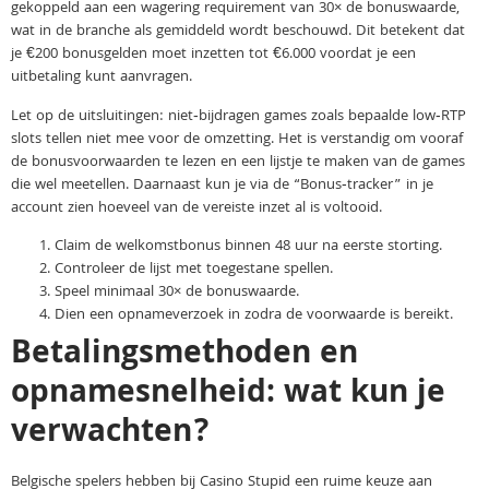
gekoppeld aan een wagering requirement van 30× de bonuswaarde,
wat in de branche als gemiddeld wordt beschouwd. Dit betekent dat
je €200 bonusgelden moet inzetten tot €6.000 voordat je een
uitbetaling kunt aanvragen.
Let op de uitsluitingen: niet‑bijdragen games zoals bepaalde low‑RTP
slots tellen niet mee voor de omzetting. Het is verstandig om vooraf
de bonusvoorwaarden te lezen en een lijstje te maken van de games
die wel meetellen. Daarnaast kun je via de “Bonus‑tracker” in je
account zien hoeveel van de vereiste inzet al is voltooid.
Claim de welkomstbonus binnen 48 uur na eerste storting.
Controleer de lijst met toegestane spellen.
Speel minimaal 30× de bonuswaarde.
Dien een opnameverzoek in zodra de voorwaarde is bereikt.
Betalingsmethoden en
opnamesnelheid: wat kun je
verwachten?
Belgische spelers hebben bij Casino Stupid een ruime keuze aan