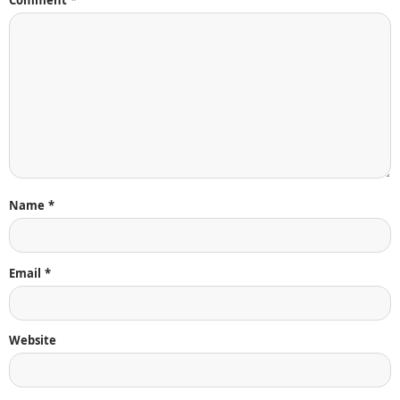
Comment
*
Name
*
Email
*
Website