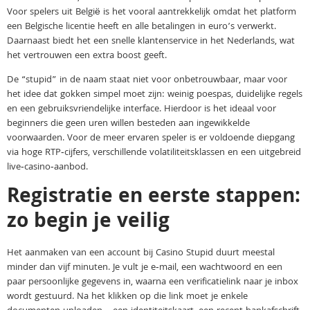
Voor spelers uit België is het vooral aantrekkelijk omdat het platform
een Belgische licentie heeft en alle betalingen in euro’s verwerkt.
Daarnaast biedt het een snelle klantenservice in het Nederlands, wat
het vertrouwen een extra boost geeft.
De “stupid” in de naam staat niet voor onbetrouwbaar, maar voor
het idee dat gokken simpel moet zijn: weinig poespas, duidelijke regels
en een gebruiksvriendelijke interface. Hierdoor is het ideaal voor
beginners die geen uren willen besteden aan ingewikkelde
voorwaarden. Voor de meer ervaren speler is er voldoende diepgang
via hoge RTP‑cijfers, verschillende volatiliteitsklassen en een uitgebreid
live‑casino‑aanbod.
Registratie en eerste stappen:
zo begin je veilig
Het aanmaken van een account bij Casino Stupid duurt meestal
minder dan vijf minuten. Je vult je e‑mail, een wachtwoord en een
paar persoonlijke gegevens in, waarna een verificatielink naar je inbox
wordt gestuurd. Na het klikken op die link moet je enkele