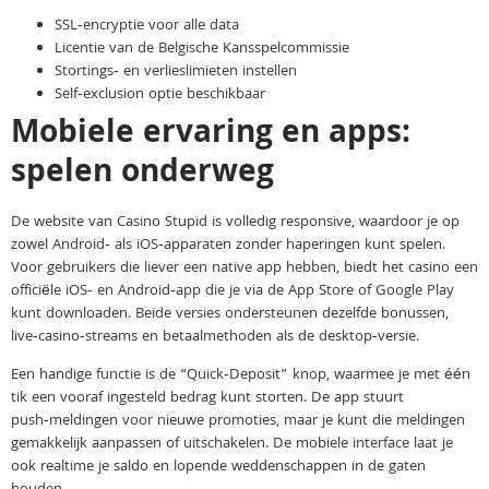
SSL‑encryptie voor alle data
Licentie van de Belgische Kansspelcommissie
Stortings‑ en verlieslimieten instellen
Self‑exclusion optie beschikbaar
Mobiele ervaring en apps:
spelen onderweg
De website van Casino Stupid is volledig responsive, waardoor je op
zowel Android‑ als iOS‑apparaten zonder haperingen kunt spelen.
Voor gebruikers die liever een native app hebben, biedt het casino een
officiële iOS‑ en Android‑app die je via de App Store of Google Play
kunt downloaden. Beide versies ondersteunen dezelfde bonussen,
live‑casino‑streams en betaalmethoden als de desktop‑versie.
Een handige functie is de “Quick‑Deposit” knop, waarmee je met één
tik een vooraf ingesteld bedrag kunt storten. De app stuurt
push‑meldingen voor nieuwe promoties, maar je kunt die meldingen
gemakkelijk aanpassen of uitschakelen. De mobiele interface laat je
ook realtime je saldo en lopende weddenschappen in de gaten