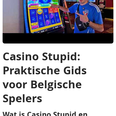
Casino Stupid:
Praktische Gids
voor Belgische
Spelers
Wat is Casino Stupid en