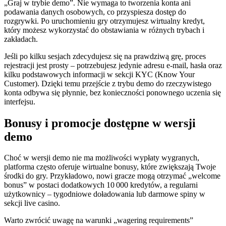
„Graj w trybie demo”. Nie wymaga to tworzenia konta ani
podawania danych osobowych, co przyspiesza dostęp do
rozgrywki. Po uruchomieniu gry otrzymujesz wirtualny kredyt,
który możesz wykorzystać do obstawiania w różnych trybach i
zakładach.
Jeśli po kilku sesjach zdecydujesz się na prawdziwą grę, proces
rejestracji jest prosty – potrzebujesz jedynie adresu e‑mail, hasła oraz
kilku podstawowych informacji w sekcji KYC (Know Your
Customer). Dzięki temu przejście z trybu demo do rzeczywistego
konta odbywa się płynnie, bez konieczności ponownego uczenia się
interfejsu.
Bonusy i promocje dostępne w wersji
demo
Choć w wersji demo nie ma możliwości wypłaty wygranych,
platforma często oferuje wirtualne bonusy, które zwiększają Twoje
środki do gry. Przykładowo, nowi gracze mogą otrzymać „welcome
bonus” w postaci dodatkowych 10 000 kredytów, a regularni
użytkownicy – tygodniowe doładowania lub darmowe spiny w
sekcji live casino.
Warto zwrócić uwagę na warunki „wagering requirements”