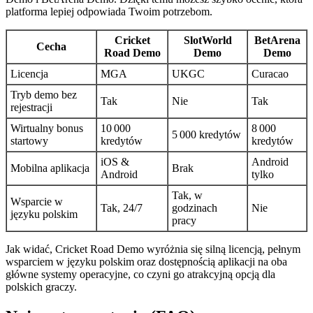
platforma lepiej odpowiada Twoim potrzebom.
Cricket
SlotWorld
BetArena
Cecha
Road Demo
Demo
Demo
Licencja
MGA
UKGC
Curacao
Tryb demo bez
Tak
Nie
Tak
rejestracji
Wirtualny bonus
10 000
8 000
5 000 kredytów
startowy
kredytów
kredytów
iOS &
Android
Mobilna aplikacja
Brak
Android
tylko
Tak, w
Wsparcie w
Tak, 24/7
godzinach
Nie
języku polskim
pracy
Jak widać, Cricket Road Demo wyróżnia się silną licencją, pełnym
wsparciem w języku polskim oraz dostępnością aplikacji na oba
główne systemy operacyjne, co czyni go atrakcyjną opcją dla
polskich graczy.