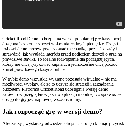
Cricket Road Demo to bezpłatna wersja popularnej gry kasynowej,
dostępna bez konieczności wpłacania realnych pieniędzy. Dzięki
trybowi demo możesz przetestować mechanikę, poznać zasady i
sprawdzić, jak wygląda interfejs przed podjęciem decyzji o grze na
prawdziwe stawki. To idealne rozwiązanie dla początkujących,
którzy nie chcą ryzykować kapitału, a jednocześnie chcą poczuć
klimat prawdziwego kasyna online.
W trybie demo wszystkie wygrane pozostają wirtualne – nie ma
możliwości wypłaty, ale za to uczysz się strategii i zarządzania
budżetem. Platforma Cricket Road udostępnia wersję demo
zarówno w przeglądarce, jak i w aplikacji mobilnej, co sprawia, że
dostęp do gry jest naprawdę wszechstronny.
Jak rozpocząć grę w wersji demo?
Aby zacząć, wystarczy odwiedzić oficjalną stronę i kliknąć przycisk