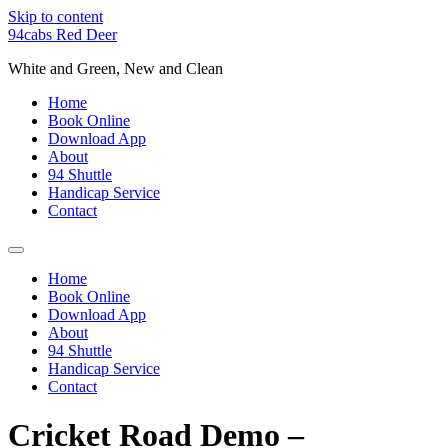
Skip to content
94cabs Red Deer
White and Green, New and Clean
Home
Book Online
Download App
About
94 Shuttle
Handicap Service
Contact
Home
Book Online
Download App
About
94 Shuttle
Handicap Service
Contact
Cricket Road Demo –