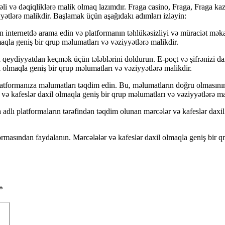
i və dəqiqliklərə malik olmaq lazımdır. Fraga casino, Fraga, Fraga kaz
yyətlərə malikdir. Başlamak üçün aşağıdakı adımları izləyin:
n internetdə arama edin və platformanın təhlükəsizliyi və müraciət mək
aqla geniş bir qrup məlumatları və vəziyyətlərə malikdir.
 qeydiyyatdan keçmək üçün tələblərini doldurun. E-poçt və şifrənizi da
l olmaqla geniş bir qrup məlumatları və vəziyyətlərə malikdir.
atformanıza məlumatları təqdim edin. Bu, məlumatların doğru olmasının 
və kafeslər daxil olmaqla geniş bir qrup məlumatları və vəziyyətlərə ma
 adlı platformaların tərəfindən təqdim olunan mərcələr və kafeslər daxil
masından faydalanın. Mərcələlər və kafeslər daxil olmaqla geniş bir qru
*