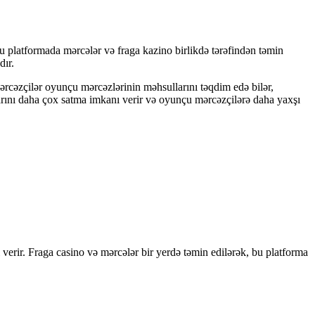
u platformada mərcələr və fraga kazino birlikdə tərəfindən təmin
dır.
ərcəzçilər oyunçu mərcəzlərinin məhsullarını təqdim edə bilər,
arını daha çox satma imkanı verir və oyunçu mərcəzçilərə daha yaxşı
verir. Fraga casino və mərcələr bir yerdə təmin edilərək, bu platforma