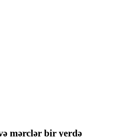
və mərclər bir yerdə