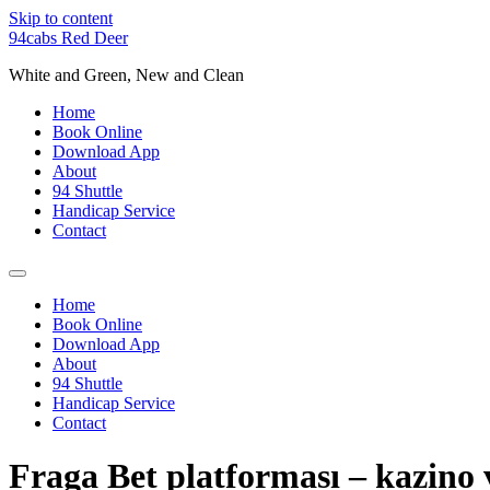
Skip to content
94cabs Red Deer
White and Green, New and Clean
Home
Book Online
Download App
About
94 Shuttle
Handicap Service
Contact
Home
Book Online
Download App
About
94 Shuttle
Handicap Service
Contact
Fraga Bet platforması – kazino 