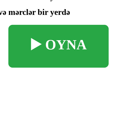
və mərclər bir yerdə
▶️ OYNA