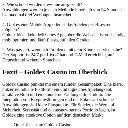
3. Wie schnell werden Gewinne ausgezahlt?
Auszahlungen werden je nach Methode innerhalb von 24 Stunden
bis maximal drei Werktagen bearbeitet.
4. Gibt es eine Mobile App oder ist das Spielen per Browser
möglich?
Goldex bietet kein dediziertes App, aber die Webseite ist vollständig
mobiloptimiert und läuft flüssig auf allen Geräten.
5. Was passiert, wenn ich Probleme mit dem Kundenservice habe?
Der Support ist 24/7 per Live-Chat und E-Mail erreichbar, auf
Deutsch und weiteren Sprachen.
Fazit – Goldex Casino im Überblick
Goldex Casino punktet mit einem runden Gesamtpaket: Eine klare,
nutzerfreundliche Plattform, ein umfangreiches Spielangebot,
attraktive Boni und eine moderne Zahlungsinfrastruktur. Die
Integration von Kryptowährungen und der Fokus auf schnelle
Auszahlungen sind klare Pluspunkte. Für Spieler, die Wert auf
Sicherheit, Seriosität und ein ausgewogenes Portfolio legen, ist
Goldex eine attraktive Option auf dem deutschen Markt.
Quick facts zum Goldex Casino