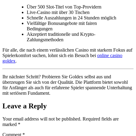
Über 500 Slot-Titel von Top-Providern
Live-Casino mit über 30 Tischen
Schnelle Auszahlungen in 24 Stunden möglich
Vielfältige Bonusangebote mit fairen
Bedingungen
Akzeptiert traditionelle und Krypto-
Zahlungsmethoden
Für alle, die nach einem verlässlichen Casino mit starkem Fokus auf
Spielerkomfort suchen, lohnt sich ein Besuch bei
online casino
goldex
.
Ihr nächster Schritt? Probieren Sie Goldex selbst aus und
überzeugen Sie sich von der Qualität. Die Plattform bietet sowohl
für Anfänger als auch für erfahrene Spieler spannende Unterhaltung
mit seriösem Fundament.
Leave a Reply
Your email address will not be published.
Required fields are
marked
*
Comment
*