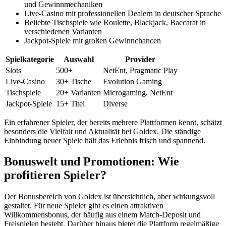
und Gewinnmechaniken
Live-Casino mit professionellen Dealern in deutscher Sprache
Beliebte Tischspiele wie Roulette, Blackjack, Baccarat in
verschiedenen Varianten
Jackpot-Spiele mit großen Gewinnchancen
Spielkategorie
Auswahl
Provider
Slots
500+
NetEnt, Pragmatic Play
Live-Casino
30+ Tische
Evolution Gaming
Tischspiele
20+ Varianten
Microgaming, NetEnt
Jackpot-Spiele
15+ Titel
Diverse
Ein erfahrener Spieler, der bereits mehrere Plattformen kennt, schätzt
besonders die Vielfalt und Aktualität bei Goldex. Die ständige
Einbindung neuer Spiele hält das Erlebnis frisch und spannend.
Bonuswelt und Promotionen: Wie
profitieren Spieler?
Der Bonusbereich von Goldex ist übersichtlich, aber wirkungsvoll
gestaltet. Für neue Spieler gibt es einen attraktiven
Willkommensbonus, der häufig aus einem Match-Deposit und
Freispielen besteht. Darüber hinaus bietet die Plattform regelmäßige