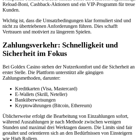
Reload-Boni, Cashback-Aktionen und ein VIP-Programm für treue
Kunden.
Wichtig ist, dass die Umsatzbedingungen klar formuliert sind und
nicht zu übertriebenen Anforderungen führen. Dies schafft
Vertrauen und motiviert zu längerem Spielen.
Zahlungsverkehr: Schnelligkeit und
Sicherheit im Fokus
Bei Goldex Casino stehen der Nutzerkomfort und die Sicherheit an
erster Stelle. Die Plattform unterstützt alle gängigen
Zahlungsmethoden, darunter:
Kreditkarten (Visa, Mastercard)
E-Wallets (Skrill, Neteller)
Banküberweisungen
Kryptowährungen (Bitcoin, Ethereum)
Üblicherweise erfolgt die Bearbeitung von Einzahlungen sofort,
während Auszahlungen je nach Methode zwischen wenigen
Stunden und maximal drei Werktagen dauern. Die Limits sind fair
gestaltet und orientieren sich an den Bedürfnissen von Einsteigern
wie High Rollern.