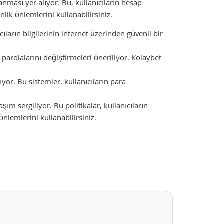
anması yer alıyor. Bu, kullanıcıların hesap
nlik önlemlerini kullanabilirsiniz.
ıların bilgilerinin internet üzerinden güvenli bir
 parolalarını değiştirmeleri öneriliyor. Kolaybet
ıyor. Bu sistemler, kullanıcıların para
ım sergiliyor. Bu politikalar, kullanıcıların
nlemlerini kullanabilirsiniz.