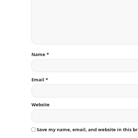
Name
*
Email
*
Website
Save my name, email, and website in this b