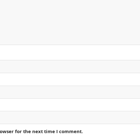
rowser for the next time I comment.