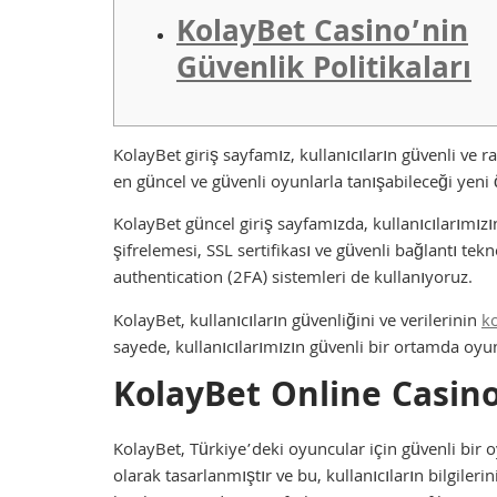
KolayBet Casino’nin
Güvenlik Politikaları
KolayBet giriş sayfamız, kullanıcıların güvenli ve
en güncel ve güvenli oyunlarla tanışabileceği yeni ö
KolayBet güncel giriş sayfamızda, kullanıcılarımızı
şifrelemesi, SSL sertifikası ve güvenli bağlantı tekn
authentication (2FA) sistemleri de kullanıyoruz.
KolayBet, kullanıcıların güvenliğini ve verilerinin
ko
sayede, kullanıcılarımızın güvenli bir ortamda oyu
KolayBet Online Casin
KolayBet, Türkiye’deki oyuncular için güvenli bir 
olarak tasarlanmıştır ve bu, kullanıcıların bilgileri