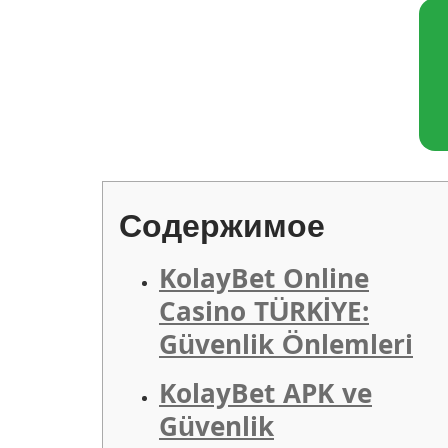
Содержимое
KolayBet Online
Casino TÜRKİYE:
Güvenlik Önlemleri
KolayBet APK ve
Güvenlik