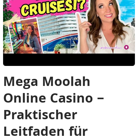
Mega Moolah
Online Casino –
Praktischer
Leitfaden für