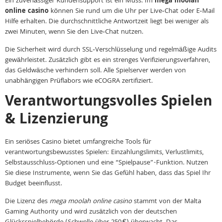
Ein zuverlässiger Kundensupport ist ein Muss. Im
mega moolah
online casino
können Sie rund um die Uhr per Live‑Chat oder E‑Mail
Hilfe erhalten. Die durchschnittliche Antwortzeit liegt bei weniger als
zwei Minuten, wenn Sie den Live‑Chat nutzen.
Die Sicherheit wird durch SSL‑Verschlüsselung und regelmäßige Audits
gewährleistet. Zusätzlich gibt es ein strenges Verifizierungsverfahren,
das Geldwäsche verhindern soll. Alle Spielserver werden von
unabhängigen Prüflabors wie eCOGRA zertifiziert.
Verantwortungsvolles Spielen
& Lizenzierung
Ein seriöses Casino bietet umfangreiche Tools für
verantwortungsbewusstes Spielen: Einzahlungslimits, Verlustlimits,
Selbstausschluss‑Optionen und eine “Spielpause”-Funktion. Nutzen
Sie diese Instrumente, wenn Sie das Gefühl haben, dass das Spiel Ihr
Budget beeinflusst.
Die Lizenz des
mega moolah online casino
stammt von der Malta
Gaming Authority und wird zusätzlich von der deutschen