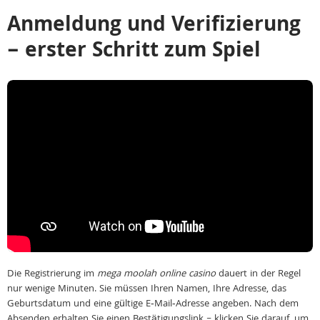
Anmeldung und Verifizierung
– erster Schritt zum Spiel
Die Registrierung im
mega moolah online casino
dauert in der Regel
nur wenige Minuten. Sie müssen Ihren Namen, Ihre Adresse, das
Geburtsdatum und eine gültige E‑Mail‑Adresse angeben. Nach dem
Absenden erhalten Sie einen Bestätigungslink – klicken Sie darauf, um