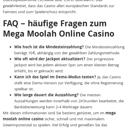
Glücksspielbehörde (Schwelle über 250 €) überwacht. Das
gewährleistet, dass das Casino allen europäischen Standards zur
Fairness und zum Spielerschutz entspricht.
FAQ – häufige Fragen zum
Mega Moolah Online Casino
Wie hoch ist die Mindesteinzahlung?
Die Mindesteinzahlung
beträgt 10 €, abhängig von der gewählten Zahlungsmethode.
Wie oft wird der Jackpot aktualisiert?
Der progressive
Jackpot wird bei jedem aktiven Spin um einen kleinen Betrag
erhöht, bis er geknackt wird.
Kann ich das Spiel im Demo‑Modus testen?
Ja, das Casino
stellt eine Demo‑Version zur Verfügung, die ohne Registrierung
spielbar ist.
Wie lange dauert die Auszahlung?
Die meisten
Auszahlungen werden innerhalb von 24 Stunden bearbeitet, die
Banküberweisung kann 2‑4 Werktage dauern.
Mit diesen Informationen sind Sie bestens gerüstet, um im
mega
moolah online casino
sicher, schnell und mit maximalem
Gewinnpotenzial zu spielen. Viel Erfolg und genießen Sie das