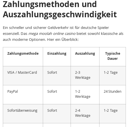
Zahlungsmethoden und
Auszahlungsgeschwindigkeit
Ein schneller und sicherer Geldverkehr ist für deutsche Spieler
essenziell. Das
mega moolah online casino
bietet sowohl klassische als
auch moderne Optionen. Hier ein Überblick:
Zahlungsmethode
Einzahlung
Auszahlung
Typische
Dauer
VISA / MasterCard
Sofort
2‑3
1‑2 Tage
Werktage
PayPal
Sofort
1‑2
24 Stunden
Werktage
Sofortüberweisung
Sofort
2‑4
1‑2 Tage
Werktage