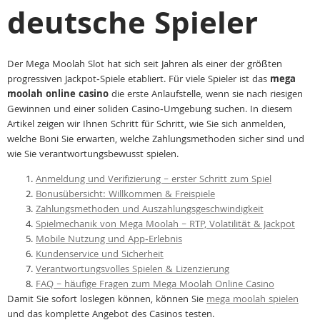
deutsche Spieler
Der Mega Moolah Slot hat sich seit Jahren als einer der größten
progressiven Jackpot‑Spiele etabliert. Für viele Spieler ist das
mega
moolah online casino
die erste Anlaufstelle, wenn sie nach riesigen
Gewinnen und einer soliden Casino‑Umgebung suchen. In diesem
Artikel zeigen wir Ihnen Schritt für Schritt, wie Sie sich anmelden,
welche Boni Sie erwarten, welche Zahlungsmethoden sicher sind und
wie Sie verantwortungsbewusst spielen.
Anmeldung und Verifizierung – erster Schritt zum Spiel
Bonusübersicht: Willkommen & Freispiele
Zahlungsmethoden und Auszahlungsgeschwindigkeit
Spielmechanik von Mega Moolah – RTP, Volatilität & Jackpot
Mobile Nutzung und App‑Erlebnis
Kundenservice und Sicherheit
Verantwortungsvolles Spielen & Lizenzierung
FAQ – häufige Fragen zum Mega Moolah Online Casino
Damit Sie sofort loslegen können, können Sie
mega moolah spielen
und das komplette Angebot des Casinos testen.