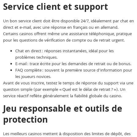
Service client et support
Un bon service client doit être disponible 24/7, idéalement par chat en
direct et e‑mail, avec une réponse en français ou en allemand.
Certains casinos offrent même une assistance téléphonique, pratique
pour les questions de vérification de compte ou de retrait urgent.
Chat en direct : réponses instantanées, idéal pour les
problèmes techniques.
E‑mail : trace écrite pour les demandes de retrait ou de bonus.
FAQ complète : souvent la première source d’information pour
les joueurs novices.
Avant de vous inscrire, testez le temps de réponse du support via une
question simple (par exemple « Quel est le délai de retrait ? »). Un
service réactif reflète généralement la fiabilité globale du casino.
Jeu responsable et outils de
protection
Les meilleurs casinos mettent à disposition des limites de dépôt, des