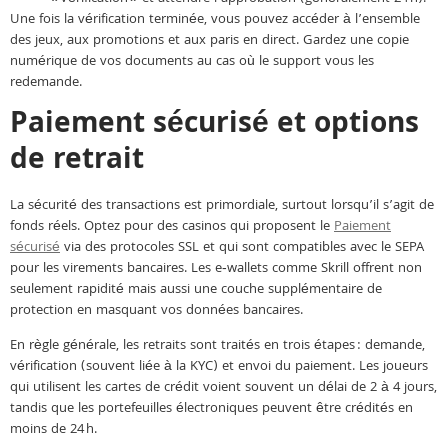
Une fois la vérification terminée, vous pouvez accéder à l’ensemble
des jeux, aux promotions et aux paris en direct. Gardez une copie
numérique de vos documents au cas où le support vous les
redemande.
Paiement sécurisé et options
de retrait
La sécurité des transactions est primordiale, surtout lorsqu’il s’agit de
fonds réels. Optez pour des casinos qui proposent le
Paiement
sécurisé
via des protocoles SSL et qui sont compatibles avec le SEPA
pour les virements bancaires. Les e‑wallets comme Skrill offrent non
seulement rapidité mais aussi une couche supplémentaire de
protection en masquant vos données bancaires.
En règle générale, les retraits sont traités en trois étapes : demande,
vérification (souvent liée à la KYC) et envoi du paiement. Les joueurs
qui utilisent les cartes de crédit voient souvent un délai de 2 à 4 jours,
tandis que les portefeuilles électroniques peuvent être crédités en
moins de 24 h.