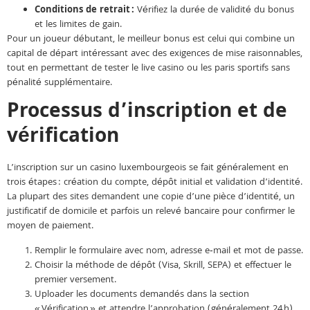
Conditions de retrait :
Vérifiez la durée de validité du bonus
et les limites de gain.
Pour un joueur débutant, le meilleur bonus est celui qui combine un
capital de départ intéressant avec des exigences de mise raisonnables,
tout en permettant de tester le live casino ou les paris sportifs sans
pénalité supplémentaire.
Processus d’inscription et de
vérification
L’inscription sur un casino luxembourgeois se fait généralement en
trois étapes : création du compte, dépôt initial et validation d’identité.
La plupart des sites demandent une copie d’une pièce d’identité, un
justificatif de domicile et parfois un relevé bancaire pour confirmer le
moyen de paiement.
Remplir le formulaire avec nom, adresse e‑mail et mot de passe.
Choisir la méthode de dépôt (Visa, Skrill, SEPA) et effectuer le
premier versement.
Uploader les documents demandés dans la section
« Vérification » et attendre l’approbation (généralement 24 h).