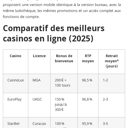
proposent une version mobile identique à la version bureau, avec la
même ludothèque, les mêmes promotions et un accès complet aux
fonctions de compte.
Comparatif des meilleurs
casinos en ligne (2025)
Casino
Licence
Bonus de
RTP
Retrait
bienvenue
moyen
moyen*
(jours)
CasinoLux
MGA
200 € +
96,5 %
1‑2
100 tours
EuroPlay
UKGC
150 %
96,8 %
2‑3
jusqu’à
300 €
StarBet
Curacao
100 %
95,9 %
3‑5