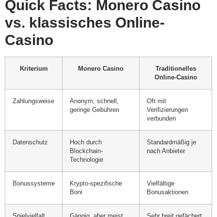
Quick Facts: Monero Casino
vs. klassisches Online-
Casino
Kriterium
Monero Casino
Traditionelles
Online-Casino
Zahlungsweise
Anonym, schnell,
Oft mit
geringe Gebühren
Verifizierungen
verbunden
Datenschutz
Hoch durch
Standardmäßig je
Blockchain-
nach Anbieter
Technologie
Bonussysteme
Krypto-spezifische
Vielfältige
Boni
Bonusaktionen
Spielvielfalt
Gängig, aber meist
Sehr breit gefächert