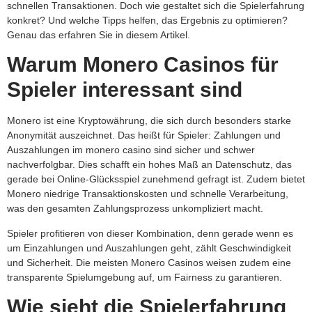
schnellen Transaktionen. Doch wie gestaltet sich die Spielerfahrung
konkret? Und welche Tipps helfen, das Ergebnis zu optimieren?
Genau das erfahren Sie in diesem Artikel.
Warum Monero Casinos für
Spieler interessant sind
Monero ist eine Kryptowährung, die sich durch besonders starke
Anonymität auszeichnet. Das heißt für Spieler: Zahlungen und
Auszahlungen im monero casino sind sicher und schwer
nachverfolgbar. Dies schafft ein hohes Maß an Datenschutz, das
gerade bei Online-Glücksspiel zunehmend gefragt ist. Zudem bietet
Monero niedrige Transaktionskosten und schnelle Verarbeitung,
was den gesamten Zahlungsprozess unkompliziert macht.
Spieler profitieren von dieser Kombination, denn gerade wenn es
um Einzahlungen und Auszahlungen geht, zählt Geschwindigkeit
und Sicherheit. Die meisten Monero Casinos weisen zudem eine
transparente Spielumgebung auf, um Fairness zu garantieren.
Wie sieht die Spielerfahrung