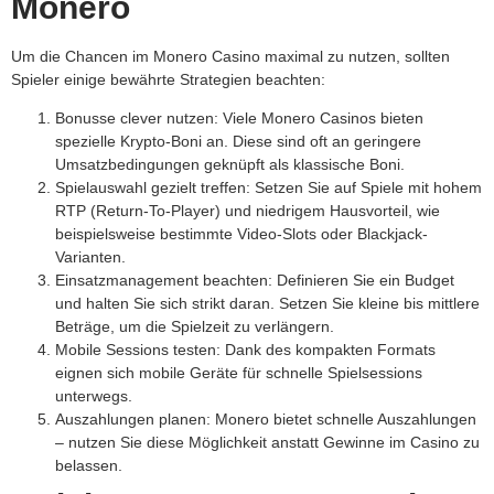
Monero
Um die Chancen im Monero Casino maximal zu nutzen, sollten
Spieler einige bewährte Strategien beachten:
Bonusse clever nutzen: Viele Monero Casinos bieten
spezielle Krypto-Boni an. Diese sind oft an geringere
Umsatzbedingungen geknüpft als klassische Boni.
Spielauswahl gezielt treffen: Setzen Sie auf Spiele mit hohem
RTP (Return-To-Player) und niedrigem Hausvorteil, wie
beispielsweise bestimmte Video-Slots oder Blackjack-
Varianten.
Einsatzmanagement beachten: Definieren Sie ein Budget
und halten Sie sich strikt daran. Setzen Sie kleine bis mittlere
Beträge, um die Spielzeit zu verlängern.
Mobile Sessions testen: Dank des kompakten Formats
eignen sich mobile Geräte für schnelle Spielsessions
unterwegs.
Auszahlungen planen: Monero bietet schnelle Auszahlungen
– nutzen Sie diese Möglichkeit anstatt Gewinne im Casino zu
belassen.