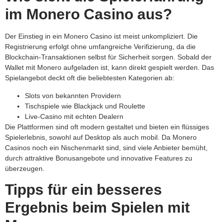
im Monero Casino aus?
Der Einstieg in ein Monero Casino ist meist unkompliziert. Die
Registrierung erfolgt ohne umfangreiche Verifizierung, da die
Blockchain-Transaktionen selbst für Sicherheit sorgen. Sobald der
Wallet mit Monero aufgeladen ist, kann direkt gespielt werden. Das
Spielangebot deckt oft die beliebtesten Kategorien ab:
Slots von bekannten Providern
Tischspiele wie Blackjack und Roulette
Live-Casino mit echten Dealern
Die Plattformen sind oft modern gestaltet und bieten ein flüssiges
Spielerlebnis, sowohl auf Desktop als auch mobil. Da Monero
Casinos noch ein Nischenmarkt sind, sind viele Anbieter bemüht,
durch attraktive Bonusangebote und innovative Features zu
überzeugen.
Tipps für ein besseres
Ergebnis beim Spielen mit