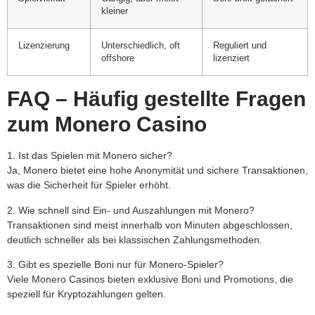
kleiner
Lizenzierung
Unterschiedlich, oft
Reguliert und
offshore
lizenziert
FAQ – Häufig gestellte Fragen
zum Monero Casino
1. Ist das Spielen mit Monero sicher?
Ja, Monero bietet eine hohe Anonymität und sichere Transaktionen,
was die Sicherheit für Spieler erhöht.
2. Wie schnell sind Ein- und Auszahlungen mit Monero?
Transaktionen sind meist innerhalb von Minuten abgeschlossen,
deutlich schneller als bei klassischen Zahlungsmethoden.
3. Gibt es spezielle Boni nur für Monero-Spieler?
Viele Monero Casinos bieten exklusive Boni und Promotions, die
speziell für Kryptozahlungen gelten.