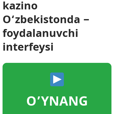
kazino
O‘zbekistonda –
foydalanuvchi
interfeysi
O’YNANG