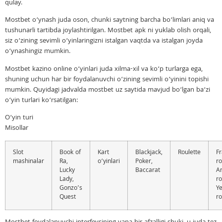
qulay.
Mostbet o‘ynash juda oson, chunki saytning barcha bo‘limlari aniq va
tushunarli tartibda joylashtirilgan. Mostbet apk ni yuklab olish orqali,
siz o‘zining sevimli o‘yinlaringizni istalgan vaqtda va istalgan joyda
o‘ynashingiz mumkin.
Mostbet kazino online o‘yinlari juda xilma-xil va ko‘p turlarga ega,
shuning uchun har bir foydalanuvchi o‘zining sevimli o‘yinini topishi
mumkin. Quyidagi jadvalda mostbet uz saytida mavjud bo‘lgan ba‘zi
o‘yin turlari ko‘rsatilgan:
O‘yin turi
Misollar
Slot
Book of
Kart
Blackjack,
Roulette
F
mashinalar
Ra,
o‘yinlari
Poker,
ro
Lucky
Baccarat
A
Lady,
ro
Gonzo’s
Y
Quest
ro