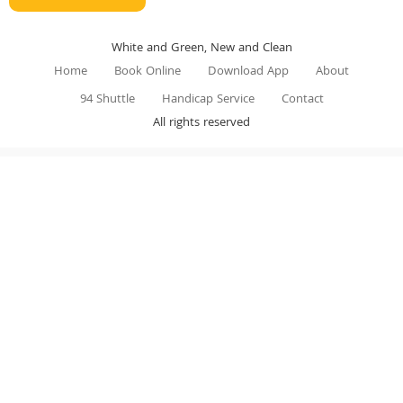
White and Green, New and Clean
Home
Book Online
Download App
About
94 Shuttle
Handicap Service
Contact
All rights reserved