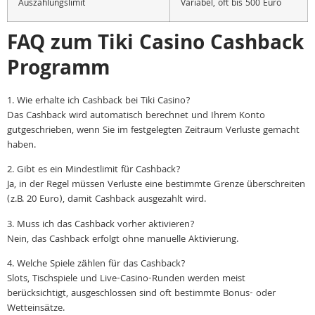
Auszahlungslimit
Variabel, oft bis 500 Euro
FAQ zum Tiki Casino Cashback
Programm
1. Wie erhalte ich Cashback bei Tiki Casino?
Das Cashback wird automatisch berechnet und Ihrem Konto
gutgeschrieben, wenn Sie im festgelegten Zeitraum Verluste gemacht
haben.
2. Gibt es ein Mindestlimit für Cashback?
Ja, in der Regel müssen Verluste eine bestimmte Grenze überschreiten
(z.B. 20 Euro), damit Cashback ausgezahlt wird.
3. Muss ich das Cashback vorher aktivieren?
Nein, das Cashback erfolgt ohne manuelle Aktivierung.
4. Welche Spiele zählen für das Cashback?
Slots, Tischspiele und Live-Casino-Runden werden meist
berücksichtigt, ausgeschlossen sind oft bestimmte Bonus- oder
Wetteinsätze.