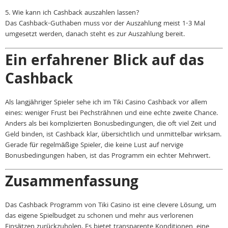
5. Wie kann ich Cashback auszahlen lassen?
Das Cashback-Guthaben muss vor der Auszahlung meist 1-3 Mal
umgesetzt werden, danach steht es zur Auszahlung bereit.
Ein erfahrener Blick auf das
Cashback
Als langjähriger Spieler sehe ich im Tiki Casino Cashback vor allem
eines: weniger Frust bei Pechsträhnen und eine echte zweite Chance.
Anders als bei komplizierten Bonusbedingungen, die oft viel Zeit und
Geld binden, ist Cashback klar, übersichtlich und unmittelbar wirksam.
Gerade für regelmäßige Spieler, die keine Lust auf nervige
Bonusbedingungen haben, ist das Programm ein echter Mehrwert.
Zusammenfassung
Das Cashback Programm von Tiki Casino ist eine clevere Lösung, um
das eigene Spielbudget zu schonen und mehr aus verlorenen
Einsätzen zurückzuholen. Es bietet transparente Konditionen, eine