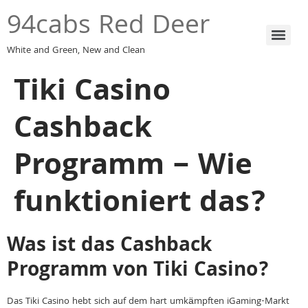
94cabs Red Deer
White and Green, New and Clean
Tiki Casino
Cashback
Programm – Wie
funktioniert das?
Was ist das Cashback
Programm von Tiki Casino?
Das Tiki Casino hebt sich auf dem hart umkämpften iGaming-Markt