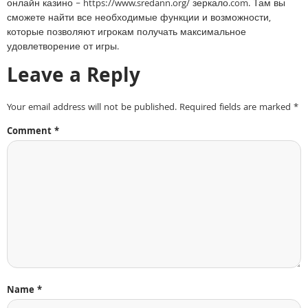
онлайн казино – https://www.sredann.org/ зеркало.com. Там вы
сможете найти все необходимые функции и возможности,
которые позволяют игрокам получать максимальное
удовлетворение от игры.
Leave a Reply
Your email address will not be published.
Required fields are marked
*
Comment
*
Name
*