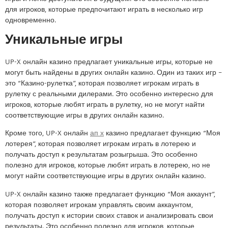
для игроков, которые предпочитают играть в несколько игр
одновременно.
Уникальные игры
UP-X онлайн казино предлагает уникальные игры, которые не
могут быть найдены в других онлайн казино. Один из таких игр –
это “Казино-рулетка”, которая позволяет игрокам играть в
рулетку с реальными дилерами. Это особенно интересно для
игроков, которые любят играть в рулетку, но не могут найти
соответствующие игры в других онлайн казино.
Кроме того, UP-X онлайн
ап х
казино предлагает функцию “Моя
лотерея”, которая позволяет игрокам играть в лотерею и
получать доступ к результатам розыгрыша. Это особенно
полезно для игроков, которые любят играть в лотерею, но не
могут найти соответствующие игры в других онлайн казино.
UP-X онлайн казино также предлагает функцию “Моя аккаунт”,
которая позволяет игрокам управлять своим аккаунтом,
получать доступ к истории своих ставок и анализировать свои
результаты. Это особенно полезно для игроков, которые