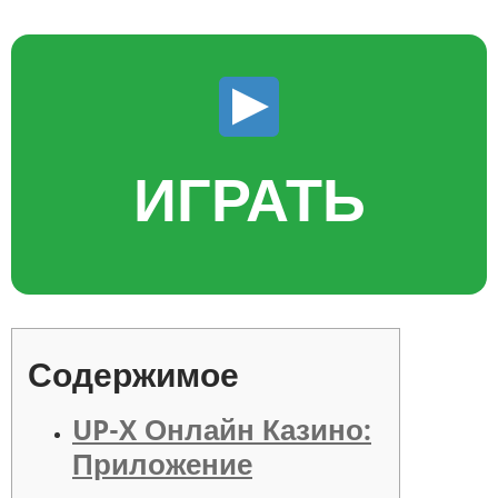
ИГРАТЬ
Содержимое
UP-X Онлайн Казино:
Приложение