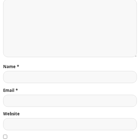
Name
*
Email
*
Website