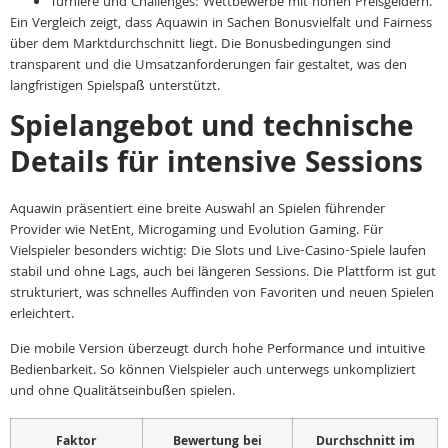
Turniere und Challenges: Wettbewerbe mit hohen Preisgeldern.
Ein Vergleich zeigt, dass Aquawin in Sachen Bonusvielfalt und Fairness
über dem Marktdurchschnitt liegt. Die Bonusbedingungen sind
transparent und die Umsatzanforderungen fair gestaltet, was den
langfristigen Spielspaß unterstützt.
Spielangebot und technische
Details für intensive Sessions
Aquawin präsentiert eine breite Auswahl an Spielen führender
Provider wie NetEnt, Microgaming und Evolution Gaming. Für
Vielspieler besonders wichtig: Die Slots und Live-Casino-Spiele laufen
stabil und ohne Lags, auch bei längeren Sessions. Die Plattform ist gut
strukturiert, was schnelles Auffinden von Favoriten und neuen Spielen
erleichtert.
Die mobile Version überzeugt durch hohe Performance und intuitive
Bedienbarkeit. So können Vielspieler auch unterwegs unkompliziert
und ohne Qualitätseinbußen spielen.
Faktor
Bewertung bei
Durchschnitt im