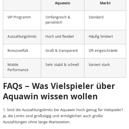
Aquawin
Markt
VIP-Programm
Umfangreich &
Standard
persönlich
Auszahlungslimits
Hoch und flexibel
Häufig limitiert
Bonusvielfalt
Groß & transparent
Oft eingeschränkt
Mobile
Sehr stabil & schnell
Variiert stark
Performance
FAQs – Was Vielspieler über
Aquawin wissen wollen
1. Sind die Auszahlungslimits bei Aquawin hoch genug für Vielspieler?
Ja, die Limits sind großzügig und ermöglichen auch große
Auszahlungen ohne lange Wartezeiten.