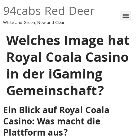
94cabs Red Deer
White and Green, New and Clean
Welches Image hat
Royal Coala Casino
in der iGaming
Gemeinschaft?
Ein Blick auf Royal Coala
Casino: Was macht die
Plattform aus?