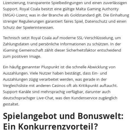
Lizenzierung, transparente Spielbedingungen und einen zuverlässigen
Support. Royal Coala besitzt eine gültige Malta Gaming Authority
(MGA)-Lizenz, was in der Branche als Goldstandard gilt. Die Einhaltung
strenger Regulierungen garantiert faires Spiel, Datenschutz und einen
Schutz der Spielerinteressen.
Technisch setzt Royal Coala auf moderne SSL-Verschlüsselung, um
Zahlungsdaten und persönliche Informationen zu schützen. In der
iGaming Gemeinschaft zählt dieser Sicherheitsfaktor entscheidend
zum positiven Image.
Ein häufig genannter Pluspunkt ist die schnelle Abwicklung von
Auszahlungen. Viele Nutzer haben bestätigt, dass Ein- und
Auszahlungen zügig verarbeitet werden, was gerade in der
Vergleichsliste mit anderen Casinos oft als Kritikpunkt auftaucht.
Support-Kanäle sind mehrsprachig verfügbar, darunter auch
deutschsprachiger Live-Chat, was den Kundenservice zugänglich
gestaltet.
Spielangebot und Bonuswelt:
Ein Konkurrenzvorteil?