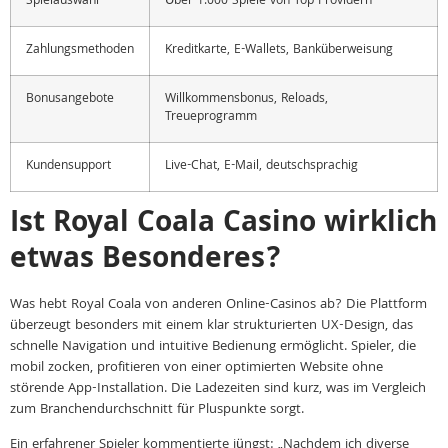
Spielauswahl
Über 1.000 Spiele von Top-Providern
Zahlungsmethoden
Kreditkarte, E-Wallets, Banküberweisung
Bonusangebote
Willkommensbonus, Reloads,
Treueprogramm
Kundensupport
Live-Chat, E-Mail, deutschsprachig
Ist Royal Coala Casino wirklich
etwas Besonderes?
Was hebt Royal Coala von anderen Online-Casinos ab? Die Plattform
überzeugt besonders mit einem klar strukturierten UX-Design, das
schnelle Navigation und intuitive Bedienung ermöglicht. Spieler, die
mobil zocken, profitieren von einer optimierten Website ohne
störende App-Installation. Die Ladezeiten sind kurz, was im Vergleich
zum Branchendurchschnitt für Pluspunkte sorgt.
Ein erfahrener Spieler kommentierte jüngst: „Nachdem ich diverse