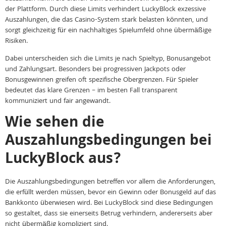
der Plattform. Durch diese Limits verhindert LuckyBlock exzessive
Auszahlungen, die das Casino-System stark belasten könnten, und
sorgt gleichzeitig für ein nachhaltiges Spielumfeld ohne übermäßige
Risiken.
Dabei unterscheiden sich die Limits je nach Spieltyp, Bonusangebot
und Zahlungsart. Besonders bei progressiven Jackpots oder
Bonusgewinnen greifen oft spezifische Obergrenzen. Für Spieler
bedeutet das klare Grenzen – im besten Fall transparent
kommuniziert und fair angewandt.
Wie sehen die
Auszahlungsbedingungen bei
LuckyBlock aus?
Die Auszahlungsbedingungen betreffen vor allem die Anforderungen,
die erfüllt werden müssen, bevor ein Gewinn oder Bonusgeld auf das
Bankkonto überwiesen wird. Bei LuckyBlock sind diese Bedingungen
so gestaltet, dass sie einerseits Betrug verhindern, andererseits aber
nicht übermäßig kompliziert sind.