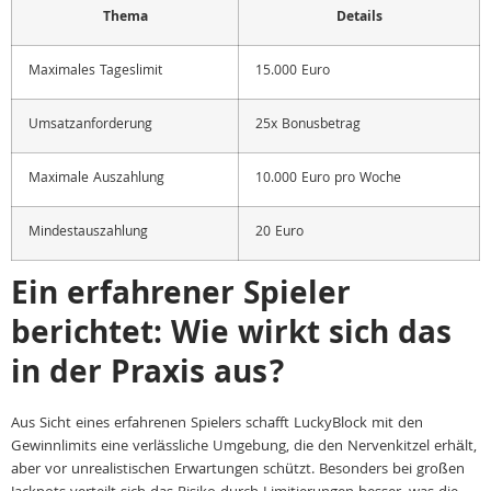
Thema
Details
Maximales Tageslimit
15.000 Euro
Umsatzanforderung
25x Bonusbetrag
Maximale Auszahlung
10.000 Euro pro Woche
Mindestauszahlung
20 Euro
Ein erfahrener Spieler
berichtet: Wie wirkt sich das
in der Praxis aus?
Aus Sicht eines erfahrenen Spielers schafft LuckyBlock mit den
Gewinnlimits eine verlässliche Umgebung, die den Nervenkitzel erhält,
aber vor unrealistischen Erwartungen schützt. Besonders bei großen